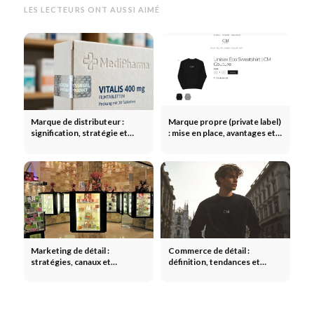
LES LECTEURS ONT AUSSI AIMÉ
Marque de distributeur :
Marque propre (private label)
signification, stratégie et
: mise en place, avantages et
concurrence avec la marque
stratégies dans le commerce
de fabricant
électronique
Marketing de détail :
Commerce de détail :
stratégies, canaux et
définition, tendances et
fidélisation de la clientèle
stratégies dans le commerce
dans le commerce de détail
de détail moderne