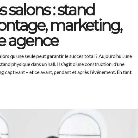
 salons : stand
montage, marketing,
re agence
ors qu’une seule peut garantir le succès total ? Aujourd’hui, une
tand physique dans un hall. Il s’agit d’une construction, d’une
ng captivant – et ce avant, pendant et après l’événement. En tant