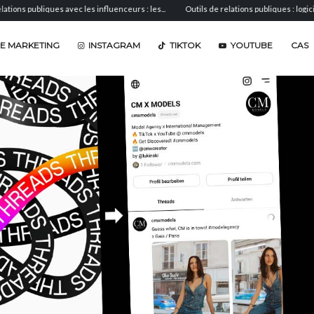
ques avec les influenceurs : les...
Outils de relations publiques : logiciels de...
E MARKETING
INSTAGRAM
TIKTOK
YOUTUBE
CAS