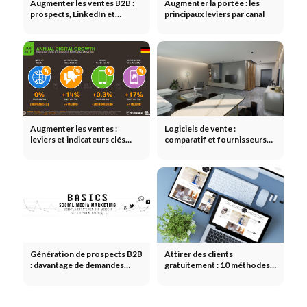
Augmenter les ventes B2B :
Augmenter la portée : les
prospects, LinkedIn et
principaux leviers par canal
stratégie commerciale
Augmenter les ventes :
Logiciels de vente :
leviers et indicateurs clés
comparatif et fournisseurs
pour accroître le chiffre
pour les petites entreprises
d'affaires
Génération de prospects B2B
Attirer des clients
: davantage de demandes
gratuitement : 10 méthodes
qualifiées
qui fonctionnent vraiment