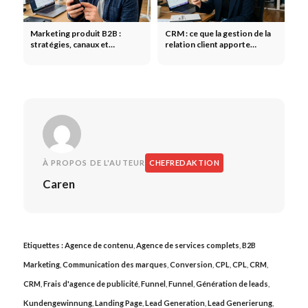
Marketing produit B2B :
CRM : ce que la gestion de la
stratégies, canaux et
relation client apporte
particularités du marché
réellement
interentreprises
À PROPOS DE L'AUTEUR
CHEFREDAKTION
Caren
Etiquettes :
Agence de contenu
,
Agence de services complets
,
B2B
Marketing
,
Communication des marques
,
Conversion
,
CPL
,
CPL
,
CRM
,
CRM
,
Frais d'agence de publicité
,
Funnel
,
Funnel
,
Génération de leads
,
Kundengewinnung
,
Landing Page
,
Lead Generation
,
Lead Generierung
,