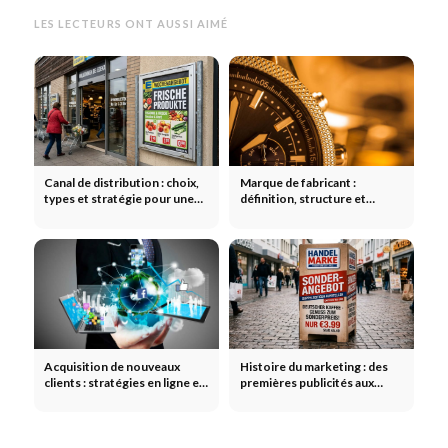
LES LECTEURS ONT AUSSI AIMÉ
Canal de distribution : choix,
Marque de fabricant :
types et stratégie pour une
définition, structure et
distribution optimale
stratégie pour des marques
de produits à succès
Acquisition de nouveaux
Histoire du marketing : des
clients : stratégies en ligne et
premières publicités aux
hors ligne pour attirer des
campagnes modernes
clients