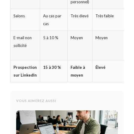
personnel)
Salons
Au cas par
Très élevé
Très faible
cas
E-mail non
5 à 10 %
Moyen
Moyen
sollicité
Prospection
15 à 30 %
Faible à
Élevé
sur LinkedIn
moyen
VOUS AIMEREZ AUSSI