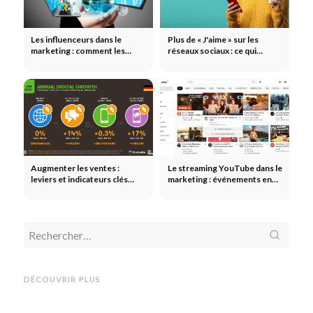
Les influenceurs dans le
Plus de « J'aime » sur les
marketing : comment les
réseaux sociaux : ce qui
marques multiplient leur
favorise réellement
portée grâce aux influenceurs
l'interaction
Augmenter les ventes :
Le streaming YouTube dans le
leviers et indicateurs clés
marketing : événements en
pour accroître le chiffre
direct, lancements de
d'affaires
produits et création d'une
communauté
Élaborer
Élaborer une
Commentaires
Commentaires
stratégie sur les réseaux
Attire
en direct dans le marketing :
sociaux : étude de cas –
tant q
engagement communautaire
Évaluation d'un produit et
servic
DÉCOUVRIR PLUS
en temps réel
analyse ABC
métho