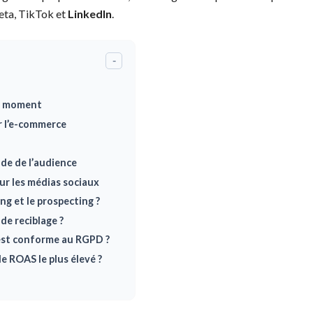
Meta, TikTok et
LinkedIn
.
-
on moment
r l’e-commerce
ude de l’audience
r les médias sociaux
ng et le prospecting ?
 de reciblage ?
 est conforme au RGPD ?
e ROAS le plus élevé ?