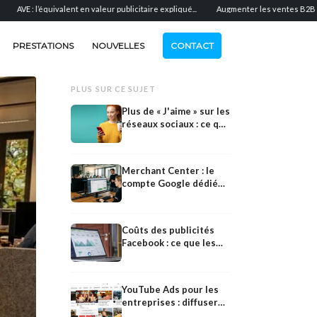
l’équivalent en valeur publicitaire expliqué...
Augmenter les ventes B2B : prospects, 
PRESTATIONS
NOUVELLES
CONTACT
PLUS SUR CE SUJET
Plus de « J'aime » sur les
réseaux sociaux : ce qui
favorise réellement
l'interaction
Merchant Center : le
compte Google dédié
aux données produit
dans les boutiques en
ligne
Coûts des publicités
Facebook : ce que les
entreprises paient pour
la publicité sur Meta
YouTube Ads pour les
TikTok
entreprises : diffuser
LinkedIn
des publicités et
TikTok Ads pour les e