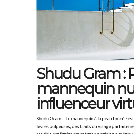
Shudu Gram : P
mannequin nu
influenceur virt
Shudu Gram – Le mannequin à la peau foncée est 
lèvres pulpeuses, des traits du visage parfaiteme
modèle est littéralement trop parfait pour être vr