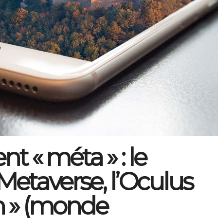
t « méta » : le
Metaverse, l’Oculus
on » (monde