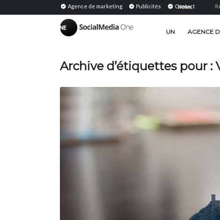
Shared Media : Définition, signification et stratégie...
Agence de marketing
Publicités
Contact
Relations publ
News
|
UN
AGENCE D
Archive d’étiquettes pour :