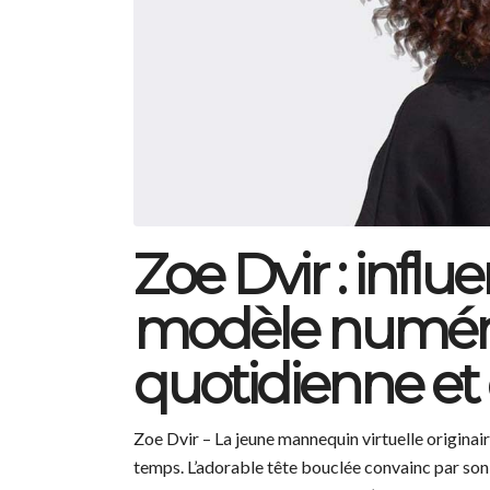
Zoe Dvir : influ
modèle numériq
quotidienne et
Zoe Dvir – La jeune mannequin virtuelle originair
temps. L’adorable tête bouclée convainc par son n