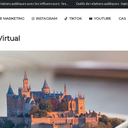
iques avec les influenceurs : les...
Outils de relations publiques : logiciels de...
E MARKETING
INSTAGRAM
TIKTOK
YOUTUBE
CAS
Virtual