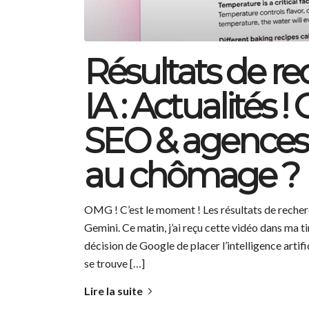
Résultats de r
IA : Actualités !
SEO & agences s
au chômage ?
OMG ! C’est le moment ! Les résultats de recher
Gemini. Ce matin, j’ai reçu cette vidéo dans ma t
décision de Google de placer l’intelligence artif
se trouve […]
Lire la suite