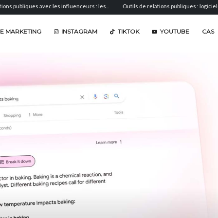
ues avec les influenceurs : les...
Outils de relations publiques : logiciels de...
E MARKETING
INSTAGRAM
TIKTOK
YOUTUBE
CAS