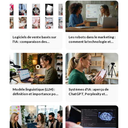
Logiciels de vente basés sur
Les robots dans le marketing :
l'IA : comparaison des
comment la technologie et
différences, des fournisseurs
l'automatisation
et du retour sur
transforment les marques
investissement
Modèle linguistique (LLM) :
Systèmes d'IA : aperçu de
définition et importance pour
ChatGPT, Perplexity et
le référencement naturel
Gemini
(SEO) et le référencement
géographique (GEO)