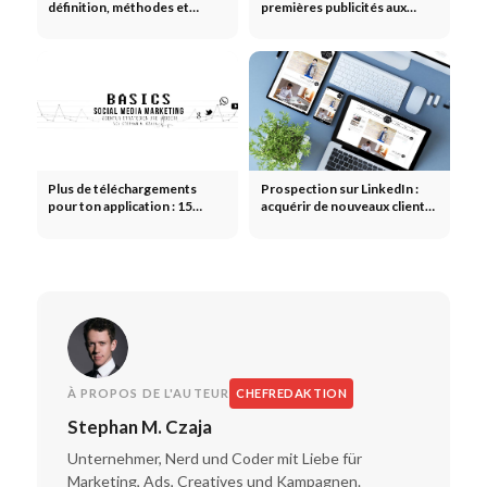
définition, méthodes et
premières publicités aux
utilisation dans le marketing
campagnes modernes
Plus de téléchargements
Prospection sur LinkedIn :
pour ton application : 15
acquérir de nouveaux clients
stratégies pour l'ASO, le
sur LinkedIn
référencement payant et
naturel
À PROPOS DE L'AUTEUR
CHEFREDAKTION
Stephan M. Czaja
Unternehmer, Nerd und Coder mit Liebe für
Marketing, Ads, Creatives und Kampagnen.