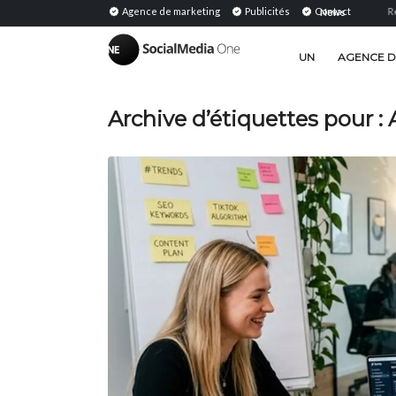
Shared Media : Définition, signification et stratégie...
Agence de marketing
Publicités
Contact
Relations publique
News
|
UN
AGENCE D
Archive d’étiquettes pour :