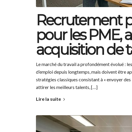
Recrutement pro
pour les PME, a
acquisition de t
Le marché du travail a profondément évolué : les
d’emploi depuis longtemps, mais doivent être app
stratégies classiques consistant à « envoyer des 
attirer les meilleurs talents, […]
Lire la suite