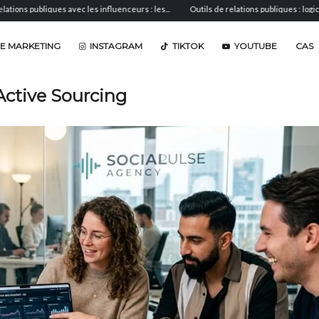
s avec les influenceurs : les...
Outils de relations publiques : logiciels de...
An
E MARKETING
INSTAGRAM
TIKTOK
YOUTUBE
CAS
Active Sourcing