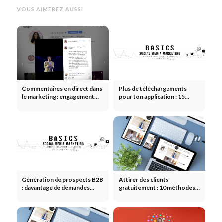
VOUS AIMEREZ AUSSI
Commentaires en direct dans
Plus de téléchargements
le marketing : engagement
pour ton application : 15
communautaire en temps réel
stratégies pour l'ASO, le
référencement payant et
naturel
Génération de prospects B2B
Attirer des clients
: davantage de demandes
gratuitement : 10 méthodes
qualifiées
qui fonctionnent vraiment