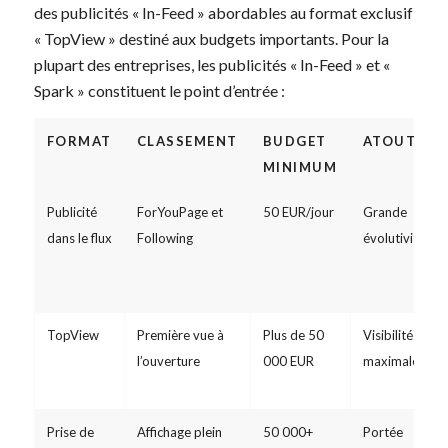
des publicités « In-Feed » abordables au format exclusif
« TopView » destiné aux budgets importants. Pour la
plupart des entreprises, les publicités « In-Feed » et «
Spark » constituent le point d’entrée :
FORMAT
CLASSEMENT
BUDGET
ATOUTS
MINIMUM
Publicité
ForYouPage et
50 EUR/jour
Grande
dans le flux
Following
évolutivité
TopView
Première vue à
Plus de 50
Visibilité
l’ouverture
000 EUR
maximale
Prise de
Affichage plein
50 000+
Portée