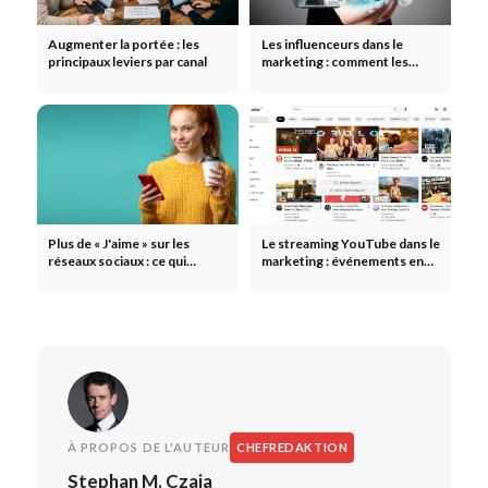
Augmenter la portée : les
Les influenceurs dans le
principaux leviers par canal
marketing : comment les
marques multiplient leur
portée grâce aux influenceurs
Plus de « J'aime » sur les
Le streaming YouTube dans le
réseaux sociaux : ce qui
marketing : événements en
favorise réellement
direct, lancements de
l'interaction
produits et création d'une
communauté
À PROPOS DE L'AUTEUR
CHEFREDAKTION
Stephan M. Czaja