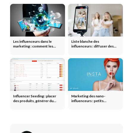
Les influenceurs dans le
Liste blanche des
marketing : comment les
influenceurs : diffuser des
marques multiplient leur
publicités payantes via les
portée grâce aux influenceurs
comptes des créateurs et
étendre la portée
Influencer Seeding : placer
Marketing des nano-
des produits, générer du
influenceurs : petits
contenu généré par les
créateurs, véritable
utilisateurs (UGC) et élargir
communauté et taux
sa portée sans budget
d'engagement élevé