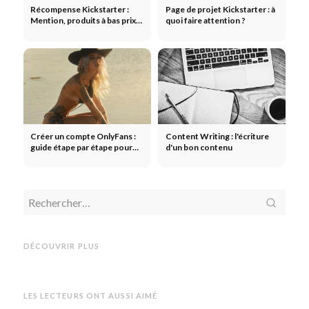
Récompense Kickstarter :
Page de projet Kickstarter : à
Mention, produits à bas prix,
quoi faire attention ?
Early Bird & Co.
Créer un compte OnlyFans :
Content Writing : l'écriture
guide étape par étape pour
d'un bon contenu
les créateurs
Utilisation
Utilisation des
Taux
Taux et coûts
médias dans les réseaux
d'interaction avec les
sociaux : Les études marketing
Rappo
influenceurs : calculez
les plus importantes pour
marke
DÉCOUVRIR PLUS
maintenant gratuitement !
2017
à Wup
LES LECTEURS ONT AUSSI AIMÉ