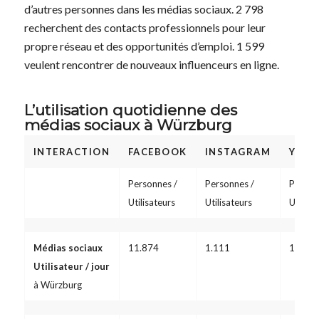
d’autres personnes dans les médias sociaux. 2 798
recherchent des contacts professionnels pour leur
propre réseau et des opportunités d’emploi. 1 599
veulent rencontrer de nouveaux influenceurs en ligne.
L’utilisation quotidienne des
médias sociaux à Würzburg
INTERACTION
FACEBOOK
INSTAGRAM
YOUT
Personnes /
Personnes /
Person
Utilisateurs
Utilisateurs
Utilisa
Médias sociaux
11.874
1.111
1.212
Utilisateur / jour
à Würzburg