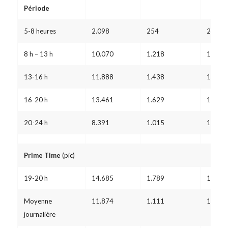
Période
5-8 heures
2.098
254
277
8 h – 13 h
10.070
1.218
1.329
13-16 h
11.888
1.438
1.569
16-20 h
13.461
1.629
1.777
20-24 h
8.391
1.015
1.108
Prime Time
(pic)
19-20 h
14.685
1.789
1.952
Moyenne
11.874
1.111
1.212
journalière