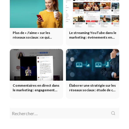
Plus de « J'aime » sur les
Le streaming YouTube dans le
réseaux sociaux : ce qui
marketing : événements en
favorise réellement
direct, lancements de
l'interaction
produits et création d'une
communauté
Commentaires en direct dans
Élaborer une stratégie sur les
le marketing : engagement
réseaux sociaux : étude de cas
communautaire en temps réel
– Évaluation d'un produit et
analyse ABC
Social
Social Selling : acquérir
Attirer
Attirer des clients
Prosp