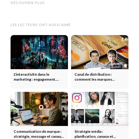
des clients via les réseaux
gratuitement : 10 méthodes qui
Linked
DÉCOUVRIR PLUS
sociaux
fonctionnent vraiment
nouve
LES LECTEURS ONT AUSSI AIMÉ
L'interactivité dans le
Canal de distribution :
marketing : engagement,
comment les marques
dialogue et campagnes
diffusent leur message de
participatives
manière optimale
Communication de marque :
Stratégie média :
stratégie, message et canaux
planification, canaux et